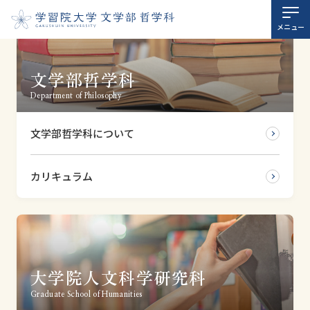
ホーム
メニュー
大学
文学部哲学科
Department of Philosophy
大学院
文学部哲学科について
スタッフ紹介
カリキュラム
研究室案内
お知らせ
学習院大学哲学会
大学院人文科学研究科
Graduate School of Humanities
学習院大学