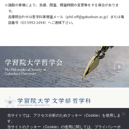
諸般の事情により、急遽、閉室、開室時間の変更等をする場合がありま
す。
各種問合わせは哲学科事務室メール（phil-off@gakushuin.ac.jp）または電
話番号（03-5992-1094）へご連絡下さい。
学習院大学哲学会
The Philosophical Society of
Gakushuin University
〒171-8588 東京都豊島区目白1-5-1
当サイトでは、アクセス分析のためクッキー（Cookie）を使用しま
す。
学習院大学 文学部哲学科
当サイトのクッキー（Cookie）の使用に関しては、プライバシーポ