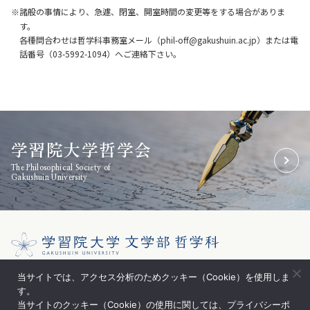
諸般の事情により、急遽、閉室、開室時間の変更等をする場合がありま
す。
各種問合わせは哲学科事務室メール（phil-off@gakushuin.ac.jp）または電
話番号（03-5992-1094）へご連絡下さい。
学習院大学哲学会
The Philosophical Society of
Gakushuin University
〒171-8588 東京都豊島区目白1-5-1
当サイトでは、アクセス分析のためクッキー（Cookie）を使用しま
す。
学習院大学 文学部哲学科
当サイトのクッキー（Cookie）の使用に関しては、プライバシーポ