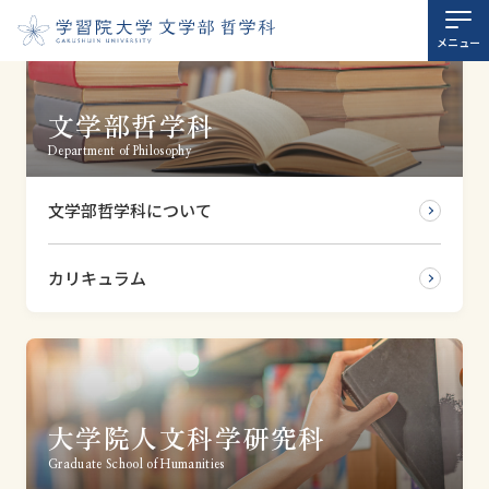
ホーム
メニュー
大学
文学部哲学科
Department of Philosophy
大学院
文学部哲学科について
スタッフ紹介
カリキュラム
研究室案内
お知らせ
学習院大学哲学会
大学院人文科学研究科
Graduate School of Humanities
学習院大学