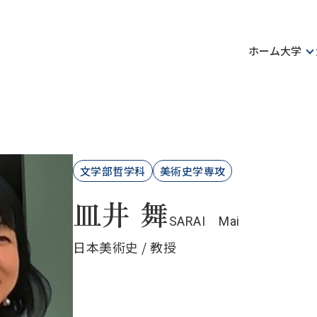
ホーム
大学
文学部哲学科
美術史学専攻
皿井 舞
SARAI Mai
日本美術史 / 教授